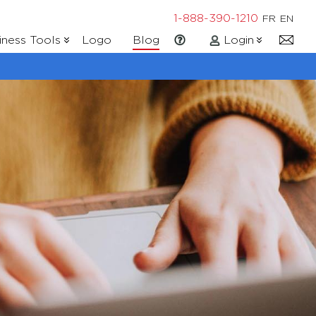
1-888-390-1210
FR
EN
iness Tools
Logo
Blog
Login