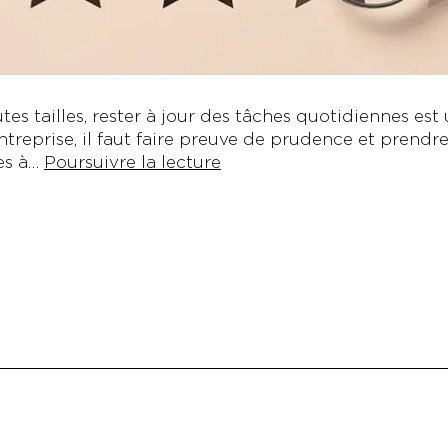
utes tailles, rester à jour des tâches quotidiennes e
ntreprise, il faut faire preuve de prudence et prendre
Astuces
ces à…
Poursuivre la lecture
de
pro
pour
surveiller
votre
réputation
en
ligne
sans
vous
ruiner