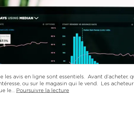
les avis en ligne sont essentiels. Avant d’acheter, qu
intéresse, ou sur le magasin qui le vend. Les acheteur
Outils
que le…
Poursuivre la lecture
de
suivi
de
réputation
en
ligne