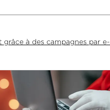
:
avis
complet
grâce à des campagnes par e-m