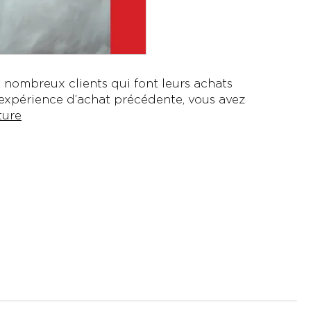
nombreux clients qui font leurs achats
 expérience d’achat précédente, vous avez
Augmenter
ture
l’engagement
grâce
à
des
campagnes
par
e-
mail
personnalisées
pour
les
fêtes